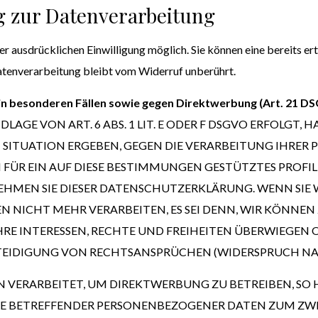
g zur Datenverarbeitung
 ausdrücklichen Einwilligung möglich. Sie können eine bereits erte
atenverarbeitung bleibt vom Widerruf unberührt.
n besonderen Fällen sowie gegen Direktwerbung (Art. 21 D
E VON ART. 6 ABS. 1 LIT. E ODER F DSGVO ERFOLGT, HA
N SITUATION ERGEBEN, GEGEN DIE VERARBEITUNG IHRE
 FÜR EIN AUF DIESE BESTIMMUNGEN GESTÜTZTES PROFIL
EHMEN SIE DIESER DATENSCHUTZERKLÄRUNG. WENN SIE 
 NICHT MEHR VERARBEITEN, ES SEI DENN, WIR KÖNN
HRE INTERESSEN, RECHTE UND FREIHEITEN ÜBERWIEGEN 
DIGUNG VON RECHTSANSPRÜCHEN (WIDERSPRUCH NACH A
ERARBEITET, UM DIREKTWERBUNG ZU BETREIBEN, SO HA
SIE BETREFFENDER PERSONENBEZOGENER DATEN ZUM ZW